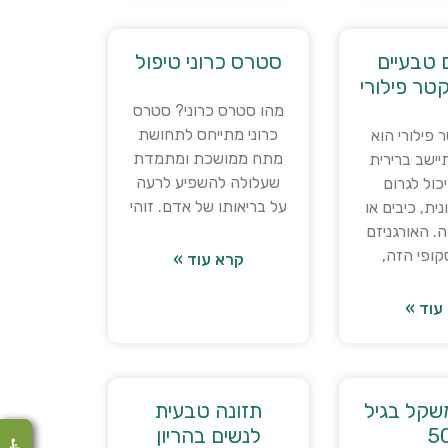
 טבעיים
סטרס כרוני טיפול
טר פילורי
מהו סטרס כרוני? סטרס
כרוני מתייחס לתחושת
 פילורי הוא
מתח ממושכת ומתמדת
יישב ברירית
שעלולה להשפיע לרעה
כול לגרום
על בריאותו של אדם. זוהי
ית, כיבים או
. האורגניזם
קופי הזה,
קרא עוד »
עוד »
שקל בגיל
תזונה טבעית
5
לנשים בהריון
♿
♿
♿