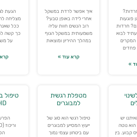
חרדות?
איך אפשר לרדת במשקל
 פוגעות
אחרי לידה באופן טבעי?
מצליחה לר
ם? חרדות
רוב הנשים חוות עליה
ככל שאנחנ
תיד לבוא
משמעותית במשקל הגוף
כך קשה לנו
 המקרים
במהלך ההיריון ומוצאות
על משק
פחדים
קרא עוד »
קרא 
ד »
ינוי
מטפלת רגשית
טיפול ב
ים
למבוגרים
HD
יתנו יש
טיפול רגשי הוא סוג של
הפרע
הוא נוטה
ייעוץ המסייע למבוגרים
 קבוע. בין
עם ביטחון עצמי נמוך
הפ