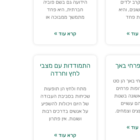
רב ילדים
הידועה גם בשם פוביה
ונים, והיא
חברתית, היא פחד
ת פחד
מתמשך ממבוכה או
עוד »
קרא עוד »
פרחי באך
התמודדות עם מצבי
לחץ וחרדה
י באך הן סט
3 תרופות פרחים
מתח ולחץ הן תופעות
אשונה בשנות
שכיחות בסביבת העבודה
3. הם עשויים
של היום ויכולות להשפיע
צים וצמחים.
על אנשים בדרכים רבות
ושונות. אין פתרון
עוד »
קרא עוד »