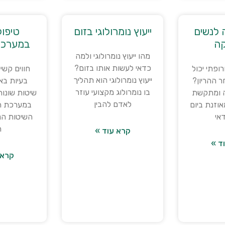
 לנשים
ייעוץ נומרולוגי בזום
טיפול
ה
במערכת
מהו ייעוץ נומרולוגי ולמה
כדאי לעשות אותו בזום?
רופתי יכול
חווים קשיי
ייעוץ נומרולוגי הוא תהליך
ר ההריון?
בעיות בא
בו נומרולוג מקצועי עוזר
ה ומתקשת
שיטות שונות
לאדם להבין
וזנת ביום
במערכת הע
דאי
השיטות הנ
ה
קרא עוד »
ד »
קרא 