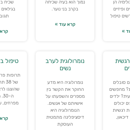
לימיה הן
נמוך הוא בעיה שכיחה
שכיח בק
 ופיזיים
בקרב בני נוער.
בגילאים ש
שים טיפול
תגוב
קרא עוד »
ד »
קרא 
גשית
נומרולוגית לערב
טיפול ב
ים
נשים
תרופות פרח
של 8
 סובלים
נומרולוגיה היא מדע
שהוצגו לר
ת? מחפשים
החוקר את הקשר בין
ה-0
ת? ילדים
מספרים והשפעתו על
מפרחים, ע
ם יכולים
אישיותם של אנשים.
ת רגשיות
הנומרולוגיה היא
דיכאון,
דיסציפלינה מתמטית
קרא 
העוסקת