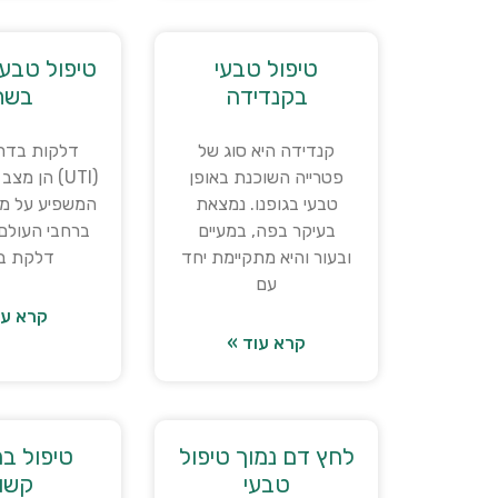
טיפול טבעי
טיפול טבע
בקנדידה
בשת
קנדידה היא סוג של
דלקות בדר
פטרייה השוכנת באופן
(UTI) הן מצ
טבעי בגופנו. נמצאת
המשפיע על מיל
בעיקר בפה, במעיים
ברחבי העולם 
ובעור והיא מתקיימת יחד
דלקת ב
עם
קרא עו
קרא עוד »
לחץ דם נמוך טיפול
טיפול ב
טבעי
קשו