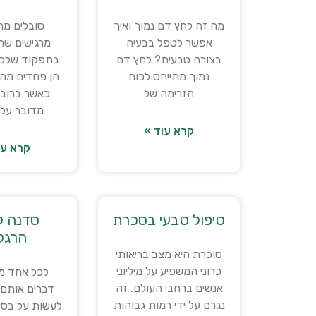
מה זה לחץ דם נמוך ואיך
סובלים מ
אפשר לטפל בבעיה
מרגישים שהן
בצורה טבעית? לחץ דם
בתפקוד שלכ
נמוך מתייחס לכוח
הן פחדים מהע
הזרימה של
כאשר ברוב
מדובר על 
קרא עוד »
קרא עו
טיפול טבעי בסכרת
סדנה לש
הרגל
סוכרת היא מצב בריאותי
כרוני המשפיע על מיליוני
לכל אחד מא
אנשים ברחבי העולם. זה
דברים אותם 
נגרם על ידי רמות גבוהות
לעשות על בסיס