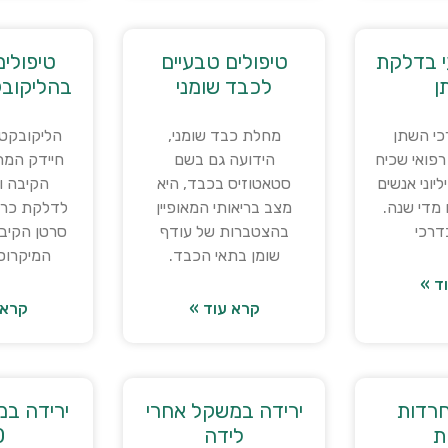
י בדלקת
טיפולים טבעיים
טיפולים
ן
לכבד שומני
בהליקובק
כי השתן
מחלת כבד שומני,
הליקובקטר
ב רפואי שכיח
הידועה גם בשם
חיידק המת
יוני אנשים
סטאטוזיס בכבד, היא
הקיבה וי
מדי שנה.
מצב בריאותי המאופיין
לדלקת כרונ
דרכי
בהצטברות של עודף
סרטן הקיבה
שומן בתאי הכבד.
המיקרוס
ד »
קרא עוד »
קרא 
חרדות
ירידה במשקל אחרי
ירידה במ
ת
לידה
0