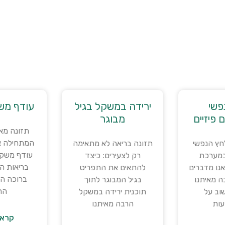
פשי
ירידה במשקל בגיל
עודף משק
 פיזיים
מבוגר
תזונה מא
המתחילה א
חץ הנפשי
תזונה בריאה לא מתאימה
עודף משקל
במערכת
רק לצעירים: כיצד
בריאות ה
נו מדברים
להתאים את התפריט
ברוכה ה
ה מאיתנו
בגיל המבוגר לתוך
ההר
וב על
תוכנית ירידה במשקל
ות
הרבה מאיתנו
קרא 