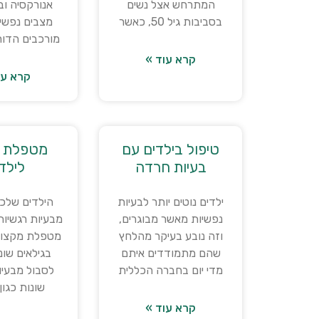
המתרחש אצל נשים
אנורקסיה ובו
בסביבות גיל 50, כאשר
מצבים נפשיים
מורכבים הדור
קרא עוד »
קרא עו
טיפול בילדים עם
מטפלת ר
בעיות חרדה
לילד
ילדים נוטים יותר לבעיות
הילדים שלכם
נפשיות מאשר מבוגרים,
מבעיות רגשיו
וזה נובע בעיקר מהלחץ
מטפלת מקצועי
שהם מתמודדים איתם
בגילאים שוני
מדי יום בחברה הכללית
לסבול מבעיו
שונות כגון 
קרא עוד »