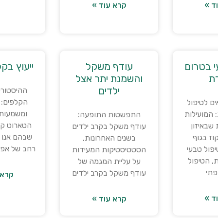
ד »
קרא עוד »
י בטרום
עודף משקל
ייעוץ בק
ת
והשמנת יתר אצל
ילדים
ההיסטורי
הקלפים: 
ם לטיפול
ומשמעותם
 המועילות
התפשטות התופעה:
הטארוט קל
שבאיזון
עודף משקל בקרב ילדים
שבהם אנו 
וז בגוף
בשנים האחרונות,
רחב של אפש
פול טבעי
הסטטיסטיקות המעידות
, הטיפול
על עליית המגמה של
פתי
עודף משקל בקרב ילדים
קרא 
ד »
קרא עוד »