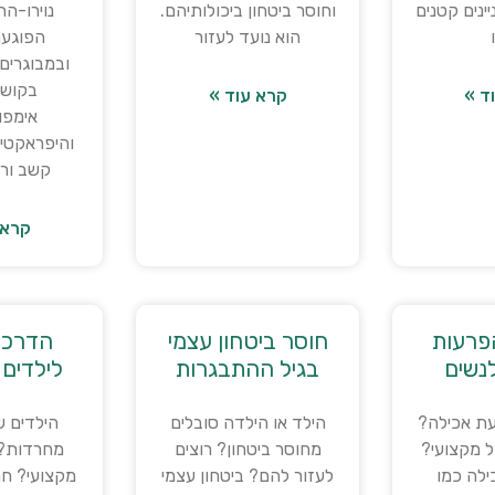
ינים קטנים
וחוסר ביטחון ביכולותיהם.
נוירו-ה
הוא נועד לעזור
הפוגעת
ובמבוגרים.
בקושי
ד »
קרא עוד »
אימפו
והיפראקטי
קשב ורי
קרא 
פרעות
חוסר ביטחון עצמי
הדרכת
נשים
בגיל ההתבגרות
לילדים 
ת אכילה?
הילד או הילדה סובלים
הילדים 
 מקצועי?
מחוסר ביטחון? רוצים
מחרדות? ר
לה כמו
לעזור להם? ביטחון עצמי
מקצועי? ח