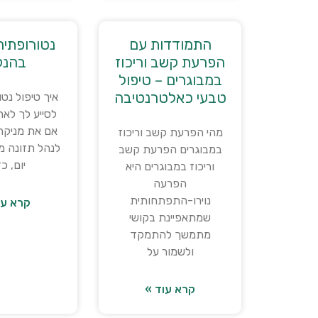
התמודדות עם
נטורופתיה
הפרעת קשב וריכוז
בהנק
במבוגרים – טיפול
טבעי כאלטרנטיבה
איך טיפול נטו
לסייע לך לאח
אם את מניק
מהי הפרעת קשב וריכוז
לנהל תזונה מא
במבוגרים הפרעת קשב
יום, כ
וריכוז במבוגרים היא
הפרעה
נוירו-התפתחותית
קרא עו
שמתאפיינת בקושי
מתמשך להתמקד
ולשמור על
קרא עוד »