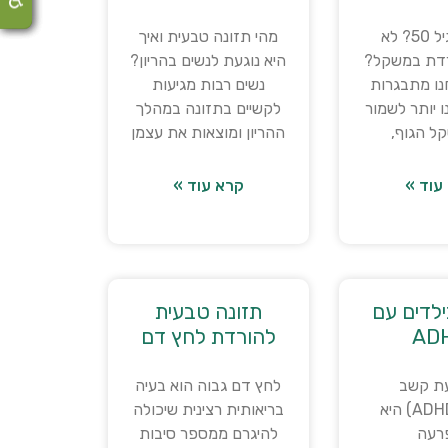
הגעת לגיל 50? לא
מהי תזונה טבעית ואיך
דת במשקל?
היא נוגעת לנשים בהריון?
ו מתבגרות
נשים רבות מגיעות
 יותר לשמור
לקשיים בתזונה במהלך
ל הגוף,
ההריון ומוצאות את עצמן
עוד »
קרא עוד »
ילדים עם
תזונה טבעית
AD
להורדת לחץ דם
ת קשב
לחץ דם גבוה הוא בעיה
וריכוז (ADHD) היא
בריאותית רצינית שיכולה
רעה
להיגרם ממספר סיבות